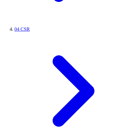
04
CSR