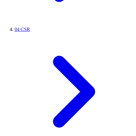
04
CSR